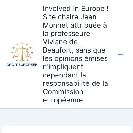
Aller
Involved in Europe !
au
Site chaire Jean
contenu
Monnet attribuée à
la professeure
Viviane de
Beaufort, sans que
les opinions émises
n'impliquent
cependant la
responsabilité de la
Commission
européenne