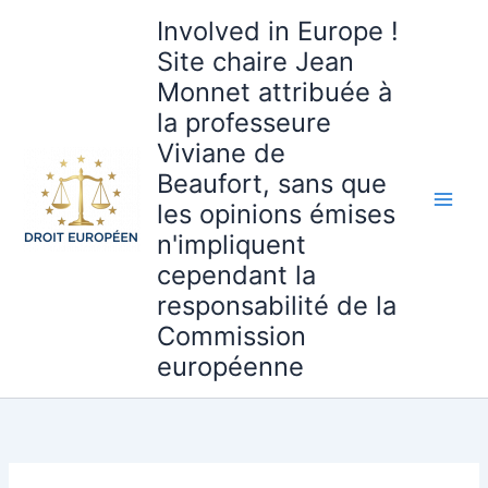
Aller
Involved in Europe !
au
Site chaire Jean
contenu
Monnet attribuée à
la professeure
Viviane de
Beaufort, sans que
les opinions émises
n'impliquent
cependant la
responsabilité de la
Commission
européenne