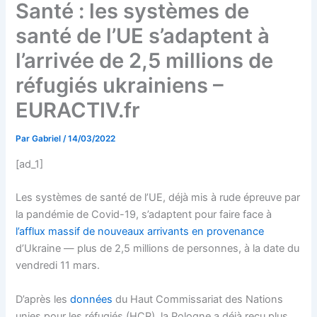
Santé : les systèmes de
santé de l’UE s’adaptent à
l’arrivée de 2,5 millions de
réfugiés ukrainiens –
EURACTIV.fr
Par
Gabriel
/
14/03/2022
[ad_1]
Les systèmes de santé de l’UE, déjà mis à rude épreuve par
la pandémie de Covid-19, s’adaptent pour faire face à
l’afflux massif de nouveaux arrivants en provenance
d
’Ukraine — plu
s
de 2,5 millions de personnes, à la
date
du
vendredi 11 mars.
D’après les
données
du Haut Commissariat des Nations
unies pour les réfugiés (HCR), la Pologne a déjà reçu plus