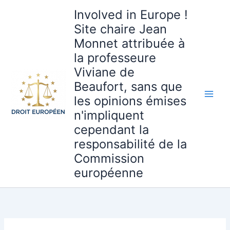
Aller
Involved in Europe !
au
Site chaire Jean
contenu
Monnet attribuée à
la professeure
Viviane de
Beaufort, sans que
les opinions émises
n'impliquent
cependant la
responsabilité de la
Commission
européenne