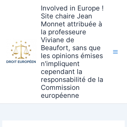
Aller
Involved in Europe !
au
Site chaire Jean
contenu
Monnet attribuée à
la professeure
Viviane de
Beaufort, sans que
les opinions émises
n'impliquent
cependant la
responsabilité de la
Commission
européenne