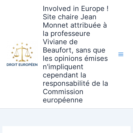
Aller
Involved in Europe !
au
Site chaire Jean
contenu
Monnet attribuée à
la professeure
Viviane de
Beaufort, sans que
les opinions émises
n'impliquent
cependant la
responsabilité de la
Commission
européenne