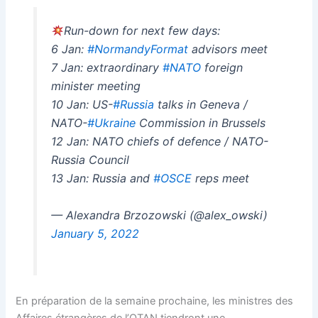
Run-down for next few days:
6 Jan:
#NormandyFormat
advisors meet
7 Jan: extraordinary
#NATO
foreign
minister meeting
10 Jan: US-
#Russia
talks in Geneva /
NATO-
#Ukraine
Commission in Brussels
12 Jan: NATO chiefs of defence / NATO-
Russia Council
13 Jan: Russia and
#OSCE
reps meet
— Alexandra Brzozowski (@alex_owski)
January 5, 2022
En préparation de la semaine prochaine, les ministres des
Affaires étrangères de l’OTAN tiendront une