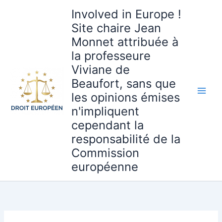
Aller
Involved in Europe !
au
Site chaire Jean
contenu
Monnet attribuée à
la professeure
Viviane de
Beaufort, sans que
les opinions émises
n'impliquent
cependant la
responsabilité de la
Commission
européenne