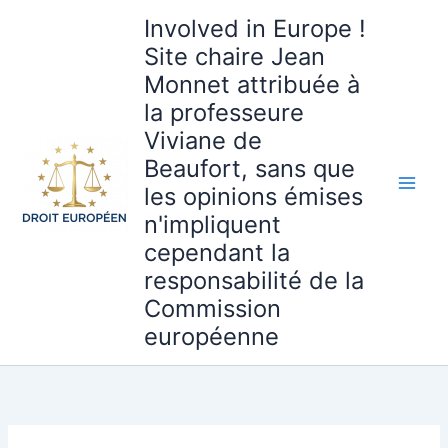
Aller
Involved in Europe !
au
Site chaire Jean
contenu
Monnet attribuée à
la professeure
Viviane de
Beaufort, sans que
les opinions émises
n'impliquent
cependant la
responsabilité de la
Commission
européenne