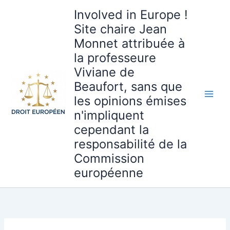
Aller
Involved in Europe !
au
Site chaire Jean
contenu
Monnet attribuée à
la professeure
Viviane de
Beaufort, sans que
les opinions émises
n'impliquent
cependant la
responsabilité de la
Commission
européenne