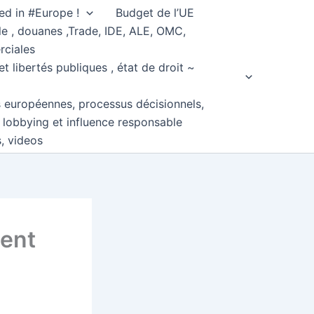
ed in #Europe !
Budget de l’UE
e , douanes ,Trade, IDE, ALE, OMC,
rciales
et libertés publiques , état de droit ~
s européennes, processus décisionnels,
, lobbying et influence responsable
s, videos
lent