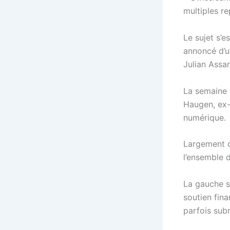
multiples re
Le sujet s’e
annoncé d’u
Julian Assa
La semaine 
Haugen, ex-
numérique.
Largement co
l’ensemble 
La gauche s
soutien fina
parfois subm