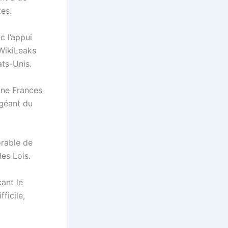
tes.
c l’appui
WikiLeaks
ts-Unis.
ine Frances
 géant du
orable de
es Lois.
ant le
ficile,