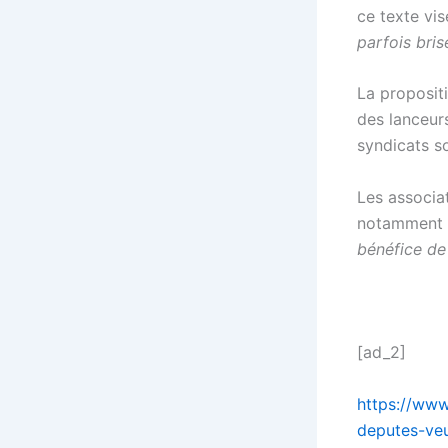
ce texte vi
parfois bris
La propositi
des lanceurs
syndicats s
Les associa
notamment e
bénéfice de
[ad_2]
https://www
deputes-veu