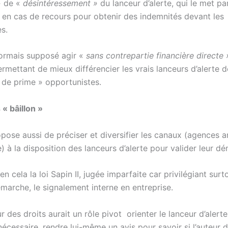
»
de «
désintéressement »
du lanceur d’alerte, qui le met p
té en cas de recours pour obtenir des indemnités devant les
s.
ésormais supposé agir «
sans contrepartie financière directe 
ermettant de mieux différencier les vrais lanceurs d’alerte 
 de prime » opportunistes.
« bâillon »
opose aussi de préciser et diversifier les canaux (agences 
 à la disposition des lanceurs d’alerte pour valider leur d
 en cela la loi Sapin II, jugée imparfaite car privilégiant surt
marche, le signalement interne en entreprise.
 des droits aurait un rôle pivot orienter le lanceur d’alerte
 nécessaire, rendre lui-même un avis pour savoir si l’auteur d