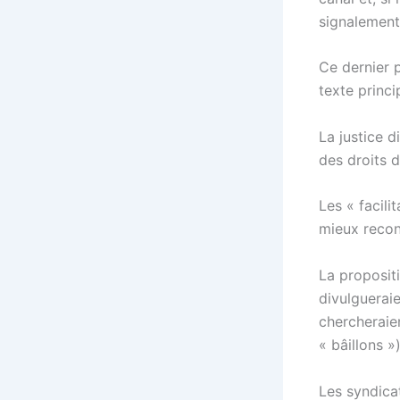
signalement 
Ce dernier p
texte princ
La justice d
des droits d
Les « facili
mieux recon
La proposit
divulgueraie
chercheraie
« bâillons »)
Les syndica