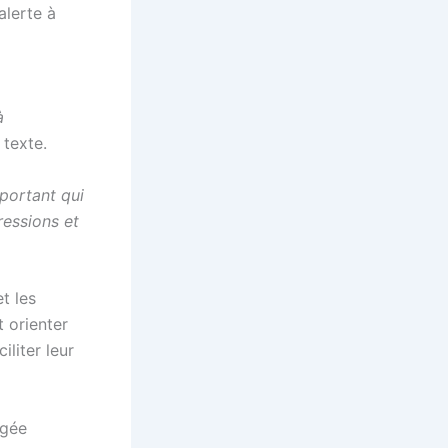
alerte à
à
 texte.
portant qui
ressions et
t les
t orienter
iliter leur
ugée