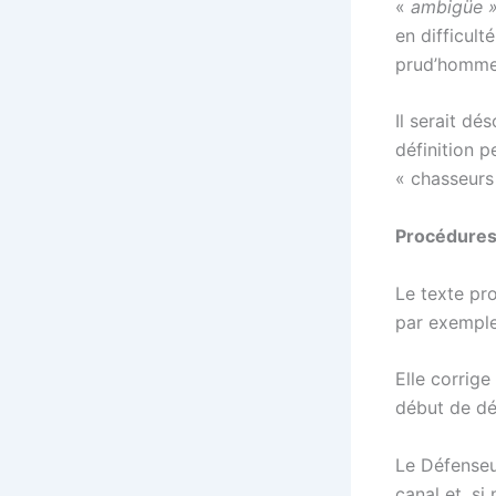
«
ambigüe 
en difficul
prud’homme
Il serait d
définition p
« chasseurs
Procédures 
Le texte pr
par exemple)
Elle corrige
début de dé
Le Défenseur
canal et, si