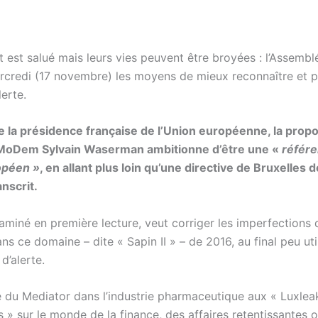
 est salué mais leurs vies peuvent être broyées : l’Assembl
credi (17 novembre) les moyens de mieux reconnaître et p
lerte.
de la présidence française de l’Union européenne, la propos
MoDem Sylvain Waserman ambitionne d’être une «
référe
opéen »
, en allant plus loin qu’une directive de Bruxelles 
anscrit.
aminé en première lecture, veut corriger les imperfections d
ns ce domaine – dite « Sapin II » – de 2016, au final peu uti
d’alerte.
 du Mediator dans l’industrie pharmaceutique aux « Luxlea
 » sur le monde de la finance, des affaires retentissantes 