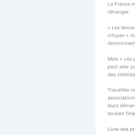
La France in
l’étranger.
«
Les lance
citoyen »
no
l’environnem
Mais «
ces 
peut aller 
des intimida
Travaillée n
associations
leurs démarc
soutien fina
L’une des pr