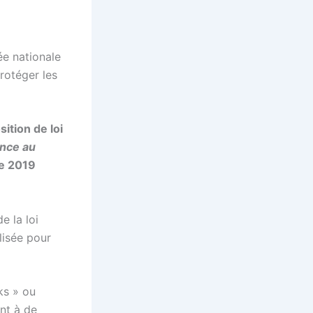
ée nationale
rotéger les
ition de loi
nce au
de 2019
e la loi
lisée pour
ks » ou
ont à de