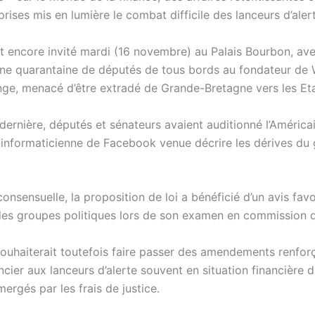
prises mis en lumière le combat difficile des lanceurs d’aler
st encore invité mardi (16 novembre) au Palais Bourbon, ave
ne quarantaine de députés de tous bords au fondateur de 
nge, menacé d’être extradé de Grande-Bretagne vers les Eta
dernière, députés et sénateurs avaient auditionné l’América
informaticienne de Facebook venue décrire les dérives du
nsensuelle, la proposition de loi a bénéficié d’un avis fav
des groupes politiques lors de son examen en commission d
ouhaiterait toutefois faire passer des amendements renforç
ncier aux lanceurs d’alerte souvent en situation financière dif
ergés par les frais de justice.