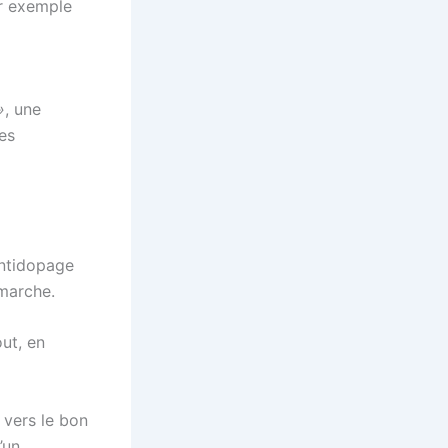
ar exemple
»
, une
des
antidopage
émarche.
out, en
 vers le bon
’un