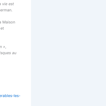
 vie est
serman.
la Maison
 et
in »
,
isques au
erables-les-