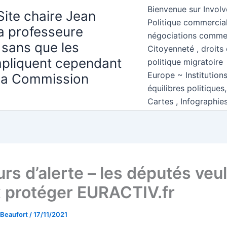
Bienvenue sur Involv
Site chaire Jean
Politique commercial
la professeure
négociations comme
 sans que les
Citoyenneté , droits 
mpliquent cependant
politique migratoire
Europe ~ Institution
 la Commission
équilibres politiques
Cartes , Infographie
rs d’alerte – les députés veu
 protéger EURACTIV.fr
 Beaufort
/
17/11/2021