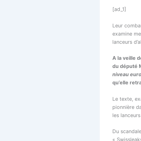
[ad_1]
Leur combat
examine mer
lanceurs d’a
A la veille 
du député 
niveau eur
qu’elle retr
Le texte, ex
pionnière da
les lanceurs 
Du scandale
« Swissleaks