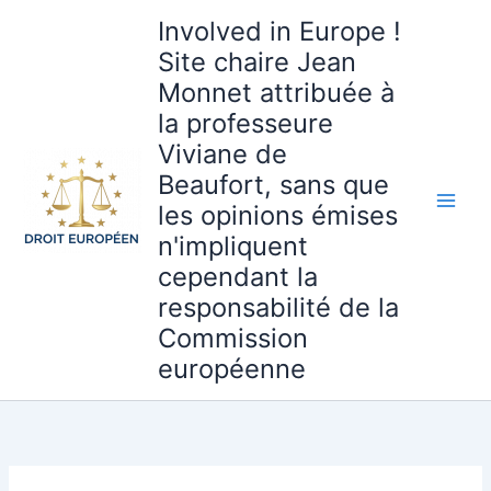
Aller
Involved in Europe !
au
Site chaire Jean
contenu
Monnet attribuée à
la professeure
Viviane de
Beaufort, sans que
les opinions émises
n'impliquent
cependant la
responsabilité de la
Commission
européenne