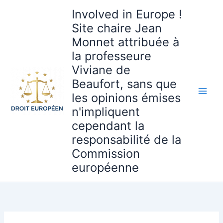
Aller
Involved in Europe !
au
Site chaire Jean
contenu
Monnet attribuée à
la professeure
Viviane de
Beaufort, sans que
les opinions émises
n'impliquent
cependant la
responsabilité de la
Commission
européenne