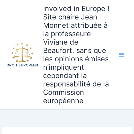
Aller
Involved in Europe !
au
Site chaire Jean
contenu
Monnet attribuée à
la professeure
Viviane de
Beaufort, sans que
les opinions émises
n'impliquent
cependant la
responsabilité de la
Commission
européenne