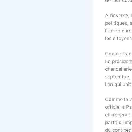
de leur côt
A l’inverse,
politiques, 
l’Union eur
les citoyen
Couple fra
Le présiden
chancelleri
septembre. 
lien qui unit
Comme le ve
officiel à P
chercherait 
parfois l’i
du continent