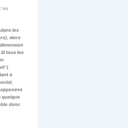
 les
 dans les
s), alors
 dimension
Si tous les
un
it”)
dant à
ocial,
t opposées
a quelque
mble donc