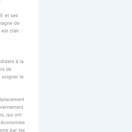
.
UE et ses
emagne de
 est clair :
didats à la
is de
 soigner le
déplacement
gouvernement
s, qui ont
s économies
sme par les