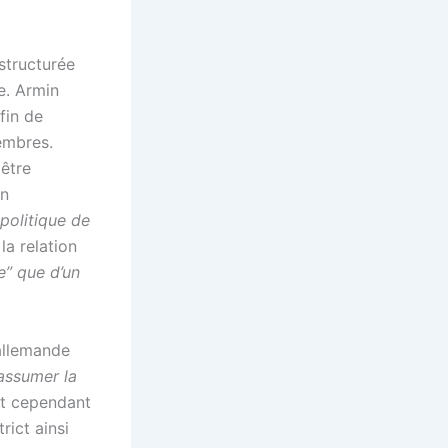
structurée
e. Armin
fin de
embres.
être
en
politique de
la relation
e” que d’un
allemande
assumer la
nt cependant
rict ainsi