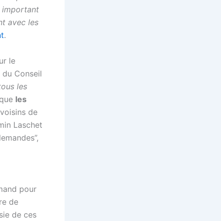
t important
t avec les
t
.
ur le
e du Conseil
tous les
é que
les
voisins de
rmin Laschet
llemandes”,
mand pour
re de
sie de ces