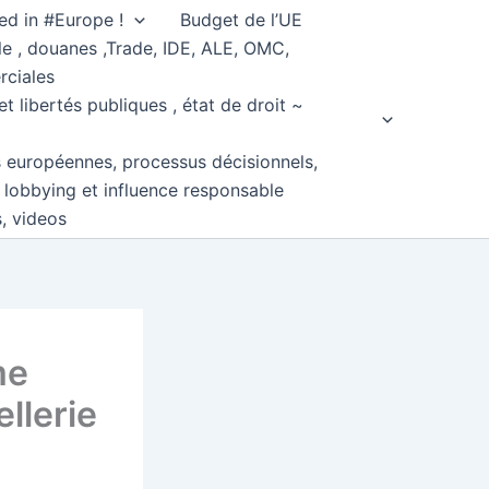
ed in #Europe !
Budget de l’UE
e , douanes ,Trade, IDE, ALE, OMC,
rciales
et libertés publiques , état de droit ~
s européennes, processus décisionnels,
, lobbying et influence responsable
s, videos
me
llerie