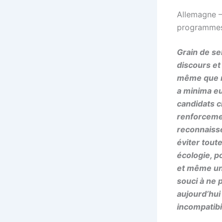
Allemagne –
programme
Grain de se
discours et
même que n
a minima eu
candidats c
renforcemen
reconnaisse
éviter tout
écologie, p
et même un 
souci à ne 
aujourd’hui 
incompatibi