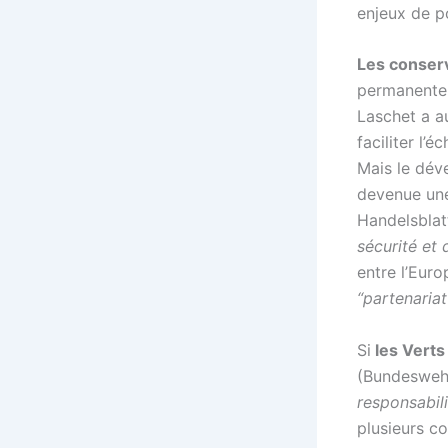
enjeux de po
Les conser
permanente 
Laschet a au
faciliter l
Mais le dév
devenue une
Handelsblatt
sécurité et
entre l’Euro
“partenariat
Si
les Verts
(Bundeswehr
responsabil
plusieurs co