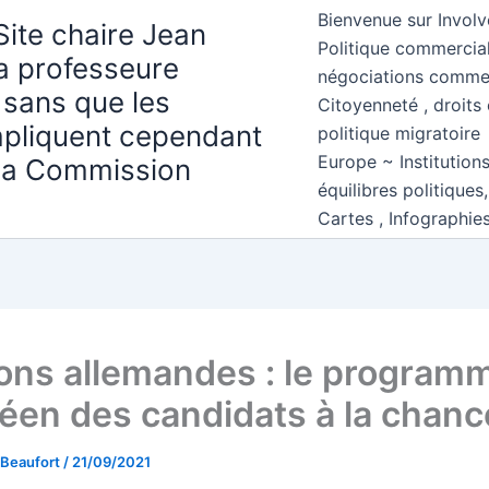
Bienvenue sur Involv
Site chaire Jean
Politique commercial
la professeure
négociations comme
 sans que les
Citoyenneté , droits 
mpliquent cependant
politique migratoire
Europe ~ Institution
 la Commission
équilibres politiques
Cartes , Infographie
ions allemandes : le program
éen des candidats à la chance
 Beaufort
/
21/09/2021