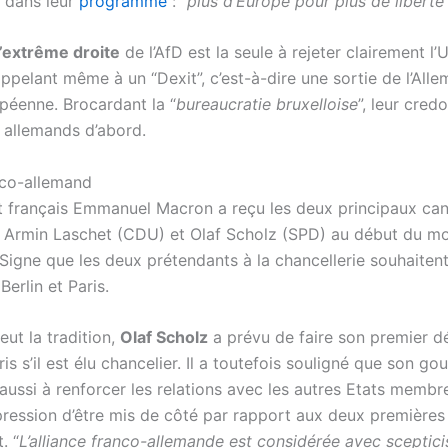
é dans leur
programme
: “
plus d’Europe pour plus de liberté
”
l’extrême droite
de l’AfD est la seule à rejeter clairement l’
appelant même à un “Dexit”, c’est-à-dire une sortie de l’All
opéenne. Brocardant la “
bureaucratie bruxelloise
”, leur credo
s allemands d’abord.
nco-allemand
t français Emmanuel Macron a reçu les deux principaux can
e Armin Laschet (CDU) et Olaf Scholz (SPD) au début du mo
Signe que les deux prétendants à la chancellerie souhaitent
 Berlin et Paris.
ut la tradition,
Olaf Scholz
a prévu de faire son premier 
aris s’il est élu chancelier. Il a toutefois souligné que son 
aussi à renforcer les relations avec les autres Etats membre
mpression d’être mis de côté par rapport aux deux première
. “
L’alliance franco-allemande est considérée avec sceptici