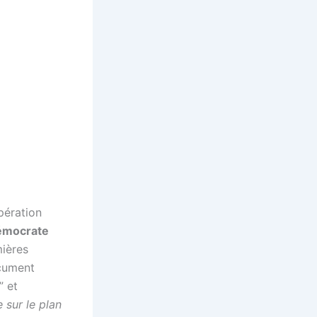
)
pération
démocrate
mières
ocument
” et
e sur le plan