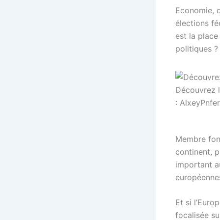
Economie, d
élections f
est la plac
politiques ?
Découvrez l
: AlxeyPnfer
Membre fond
continent, 
important au
européennes 
Et si l’Euro
focalisée s