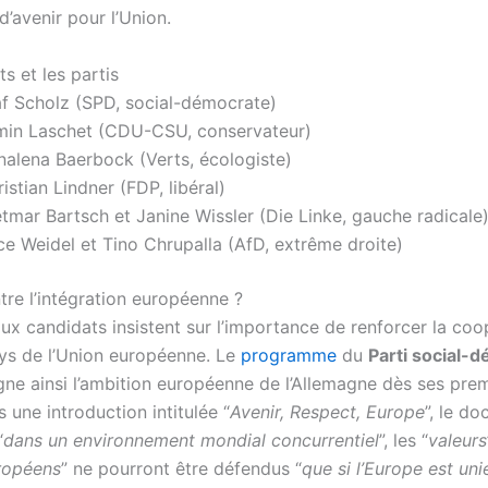
d’avenir pour l’Union.
s et les partis
af Scholz (SPD, social-démocrate)
min Laschet (CDU-CSU, conservateur)
nalena Baerbock (Verts, écologiste)
istian Lindner (FDP, libéral)
tmar Bartsch et Janine Wissler (Die Linke, gauche radicale
ce Weidel et Tino Chrupalla (AfD, extrême droite)
tre l’intégration européenne ?
ux candidats insistent sur l’importance de renforcer la coo
ays de l’Union européenne. Le
programme
du
Parti social-
gne ainsi l’ambition européenne de l’Allemagne dès ses pre
s une introduction intitulée “
Avenir, Respect, Europe
”, le d
“
dans un environnement mondial concurrentiel
”, les “
valeurs
uropéens
” ne pourront être défendus “
que si l’Europe est uni