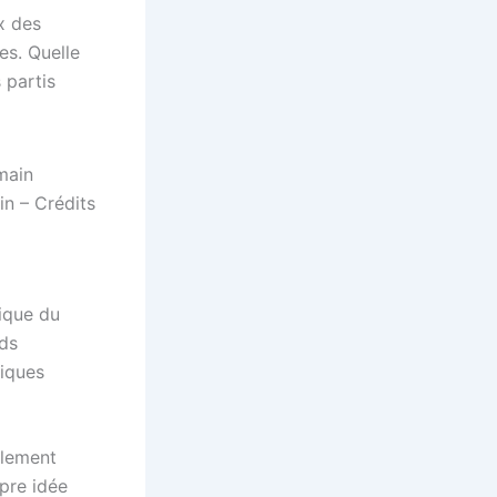
x des
es. Quelle
 partis
in – Crédits
ique du
ids
tiques
llement
pre idée