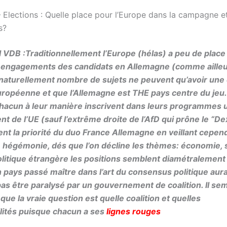
 Elections : Quelle place pour l’Europe dans la campagne et
s?
l VDB :Traditionnellement l’Europe (hélas) a peu de place
 engagements des candidats en Allemagne (comme ailleur
aturellement nombre de sujets ne peuvent qu’avoir une
ropéenne et que l’Allemagne est THE pays centre du jeu. 
hacun à leur manière inscrivent dans leurs programmes 
t de l’UE (sauf l’extrême droite de l’AfD qui prône le “Dex
nt la priorité du duo France Allemagne en veillant cepen
e hégémonie, dés que l’on décline les thèmes: économie, s
olitique étrangère les positions semblent diamétralemen
pays passé maître dans l’art du consensus politique aur
pas être paralysé par un gouvernement de coalition. Il se
que la vraie question est quelle coalition et quelles
lités puisque chacun a ses
lignes rouges