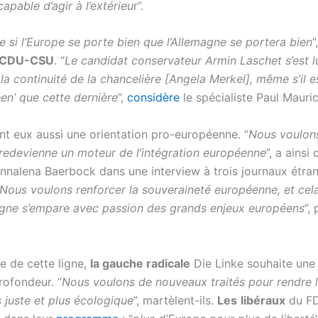
capable d’agir à l’extérieu
r”.
e si l’Europe se porte bien que l’Allemagne se portera bien
”
CDU-CSU
. “
Le candidat conservateur Armin Laschet s’est 
 la continuité de la chancelière [Angela Merkel], même s’il es
en’ que cette dernière
”,
considère
le spécialiste Paul Mauric
t eux aussi une orientation pro-européenne. “
Nous voulon
 redevienne un moteur de l’intégration européenne
”, a ainsi
nnalena Baerbock dans une interview à trois journaux étran
Nous voulons renforcer la souveraineté européenne, et ce
agne s’empare avec passion des grands enjeux européens
”,
e de cette ligne,
la gauche radicale
Die Linke souhaite une
rofondeur. “
Nous voulons de nouveaux traités pour rendre l
s juste et plus écologique
”, martèlent-ils.
Les
libéraux
du FD