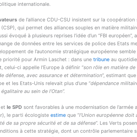
litique internationale.
vateurs
de l’alliance CDU-CSU insistent sur la coopération 
(CSP), qui permet des alliances souples en matière militair
ssi évoqué à plusieurs reprises l’idée d’un “FBI européen”, a
’échange de données entre les services de police des Etats m
eloppement de l’autonomie stratégique européenne semble 
 priorité pour Armin Laschet : dans une
tribune
au quotidi
, celui-ci appelle l’Europe à définir “
son rôle en matière de 
 de défense, avec assurance et détermination
”, estimant que 
pe et les Etats-Unis relevait plus d’une “
dépendance militair
 égalitaire au sein de l’Otan”.
et
le SPD
sont favorables à une modernisation de l’armée 
), le parti écologiste
estime
que “
l’Union européenne doit 
ité de sa propre sécurité et de sa défense
”. Les Verts pose
nditions à cette stratégie, dont un contrôle parlementaire st