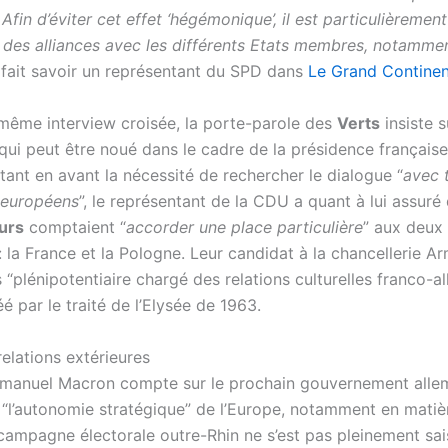
 Afin d’éviter cet effet ‘hégémonique’, il est particulièremen
 des alliances avec les différents Etats membres, notammen
, fait savoir un représentant du SPD dans
Le Grand Continen
même interview croisée, la porte-parole des
Verts
insiste s
 qui peut être noué dans le cadre de la présidence français
tant en avant la nécessité de rechercher le dialogue “
avec 
 européens
”, le représentant de la CDU a quant à lui assur
urs
comptaient “
accorder une place particulière
” aux deux 
: la France et la Pologne. Leur candidat à la chancellerie A
rs “plénipotentiaire chargé des relations culturelles franco-a
é par le traité de l’Elysée de 1963.
elations extérieures
mmanuel Macron compte sur le prochain gouvernement alle
“l’autonomie stratégique” de l’Europe, notamment en matiè
 campagne électorale outre-Rhin ne s’est pas pleinement sai