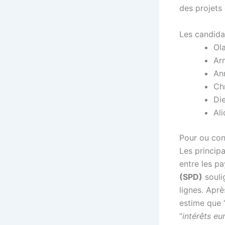
des projets 
Les candidat
Ol
Ar
An
Chr
Die
Ali
Pour ou con
Les principa
entre les p
(SPD)
souli
lignes. Aprè
estime que 
“
intérêts e