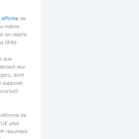
,
affirme
de
lui-même
t en réalité
e (IFRI).
s que
 déclaré leur
gers, dont
la suppose
 poursuit-
 réforme de
’UE plus
P résument