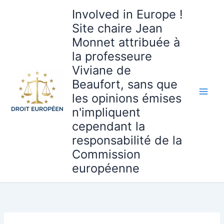
Aller
Involved in Europe !
au
Site chaire Jean
contenu
Monnet attribuée à
la professeure
Viviane de
Beaufort, sans que
les opinions émises
n'impliquent
cependant la
responsabilité de la
Commission
européenne