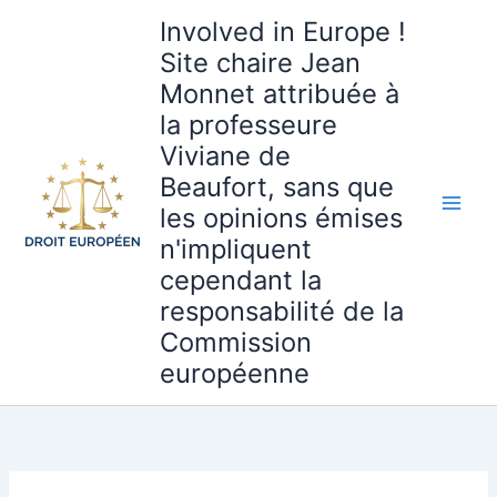
Aller
Involved in Europe !
au
Site chaire Jean
contenu
Monnet attribuée à
la professeure
Viviane de
Beaufort, sans que
les opinions émises
n'impliquent
cependant la
responsabilité de la
Commission
européenne