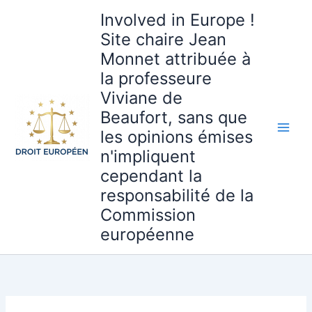
Aller
Involved in Europe !
au
Site chaire Jean
contenu
Monnet attribuée à
la professeure
Viviane de
Beaufort, sans que
les opinions émises
n'impliquent
cependant la
responsabilité de la
Commission
européenne