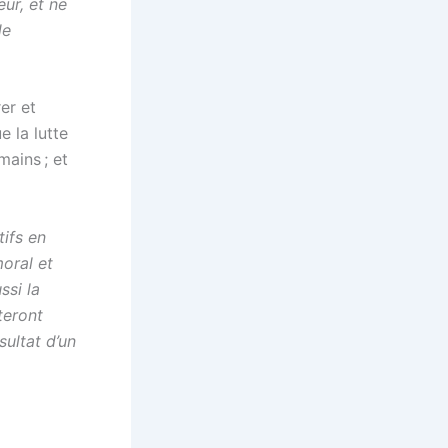
ur, et ne
de
er et
e la lutte
mains ; et
ifs en
oral et
ssi la
teront
sultat d’un