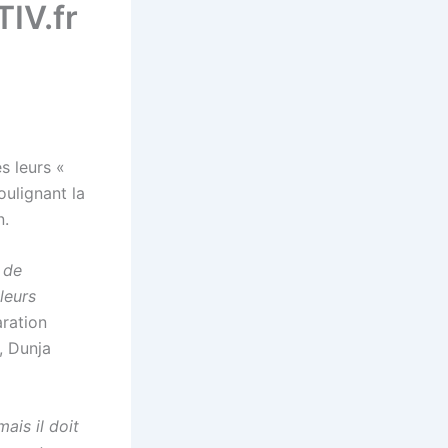
TIV.fr
s leurs «
oulignant la
n.
 de
leurs
aration
, Dunja
ais il doit