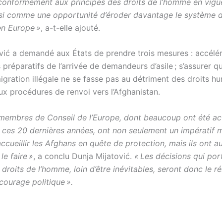
 conformément aux principes des droits de l’homme en vigue
isi comme une opportunité d’éroder davantage le système 
en Europe »
, a-t-elle ajouté.
ić a demandé aux États de prendre trois mesures : accélér
s préparatifs de l’arrivée de demandeurs d’asile ; s’assurer qu
igration illégale ne se fasse pas au détriment des droits hu
ux procédures de renvoi vers l’Afghanistan.
 membres de Conseil de l’Europe, dont beaucoup ont été act
 ces 20 dernières années, ont non seulement un impératif m
accueillir les Afghans en quête de protection, mais ils ont au
le faire »
, a conclu Dunja Mijatović.
« Les décisions qui por
 droits de l’homme, loin d’être inévitables, seront donc le ré
ourage politique ».