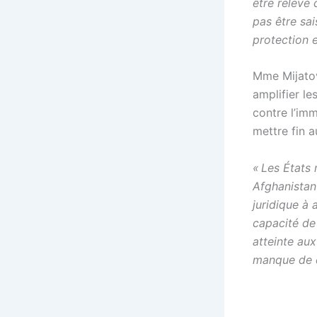
être relevé
pas être sa
protection 
Mme Mijatov
amplifier le
contre l’imm
mettre fin a
« Les États
Afghanistan
juridique à 
capacité de 
atteinte aux
manque de c