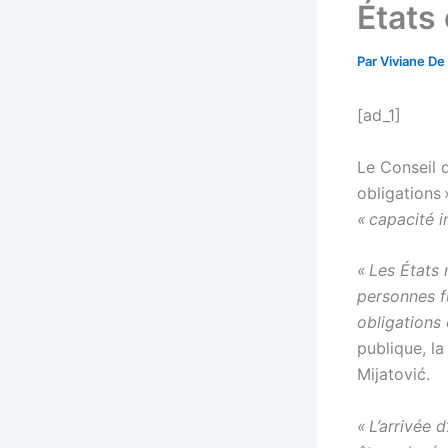
États
Par
Viviane De
[ad_1]
Le Conseil 
obligations 
« capacité i
« Les États
personnes f
obligations
publique, l
Mijatović.
« L’arrivée 