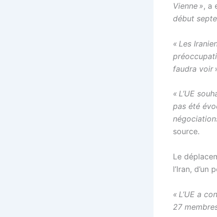
Vienne »
, a
début sept
« Les Irani
préoccupatio
faudra voir
« L’UE souha
pas été évo
négociation
source.
Le déplacem
l’Iran, d’un
« L’UE a co
27 membres 