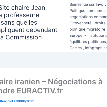
Bienvenue sur Involv
Site chaire Jean
Politique commercial
la professeure
négociations comme
 sans que les
Citoyenneté , droits 
mpliquent cependant
politique migratoire
Europe ~ Institution
 la Commission
équilibres politiques
Cartes , Infographie
aire iranien – Négociations à
ndre EURACTIV.fr
 Beaufort
/
09/08/2021