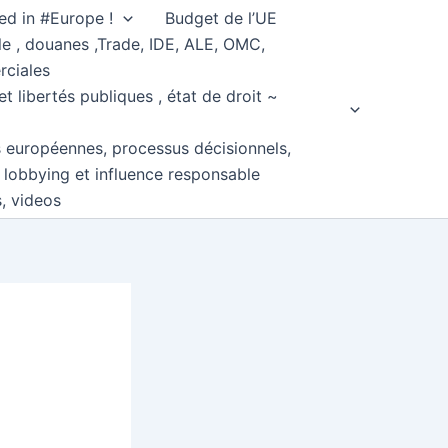
ed in #Europe !
Budget de l’UE
e , douanes ,Trade, IDE, ALE, OMC,
rciales
et libertés publiques , état de droit ~
s européennes, processus décisionnels,
, lobbying et influence responsable
s, videos