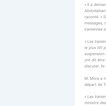
« Il a dema
Abdollahian
raconté.
« S
messages, n
iraniennes 
« Les Iranie
le plus tôt 
suspension l
ont dit être
discuter. Il
M. Mora a in
départ de T
« Les Irani
ministre des