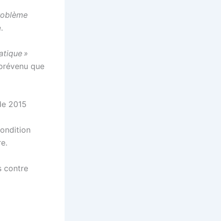
problème
.
atique »
 prévenu que
 de 2015
condition
e.
s contre