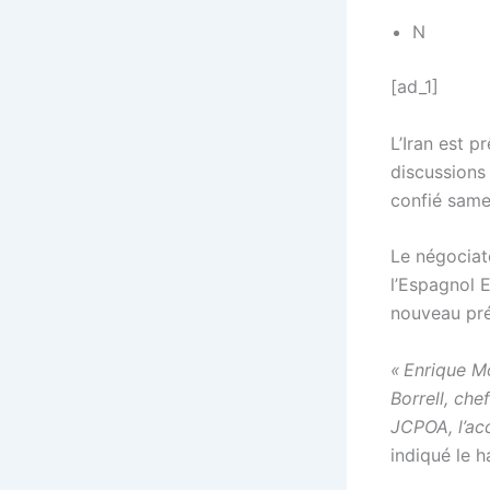
N
[ad_1]
L’Iran est p
discussions
confié samed
Le négociat
l’Espagnol E
nouveau prés
« Enrique M
Borrell, ch
JCPOA, l’ac
indiqué le h