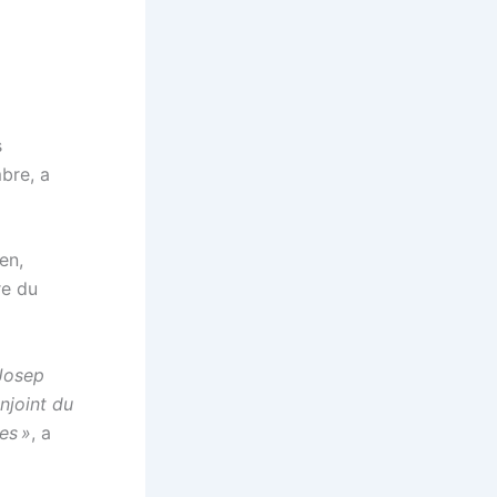
s
bre, a
en,
re du
 Josep
njoint du
es »
, a