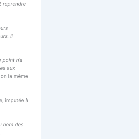
t reprendre
eurs
rs. Il
 point n’a
ies aux
elon la même
e, imputée à
au nom des
.