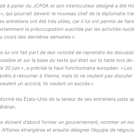
ndé à parler du JCPOA et son interlocuteur désigné a été H
 »
, qui pourrait devenir le nouveau chef de la diplomatie iran
es entretiens ont été très utiles, car il lui ont permis de fai
otamment la préoccupation suscitée par les activités nuclé
au cours des dernières semaines ».
ns lui ont fait part de leur volonté de reprendre les discuss
possible et sur la base du texte qui était sur la table lors de 
e 30 juin »
, a précisé le haut fonctionnaire européen.
« Les 
 prêts à retourner à Vienne, mais ils ne veulent pas discuter
s veulent un accord, ils veulent un succès »
.
formé les États-Unis de la teneur de ses entretiens juste a
éhéran.
ens doivent d’abord former un gouvernement, nommer un n
 Affaires étrangères et ensuite désigner l’équipe de négoci