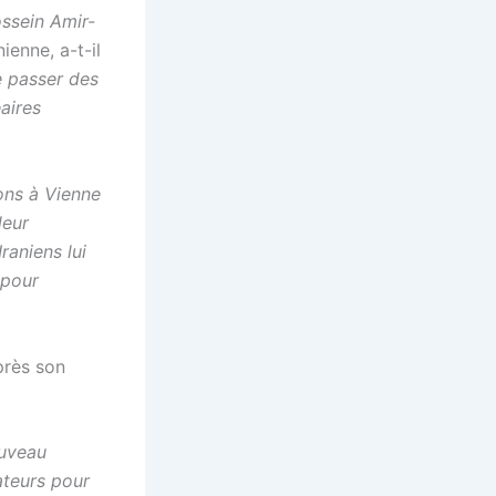
ossein Amir-
ienne, a-t-il
re passer des
aires
ions à Vienne
leur
Iraniens lui
 pour
près son
ouveau
ateurs pour