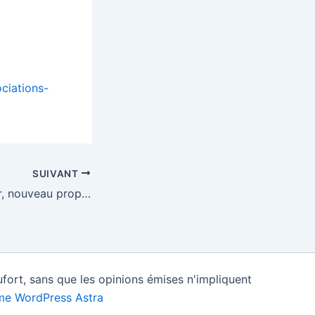
ciations-
SUIVANT
Glyphosate. Bayer, nouveau propriétaire du Roundup, perd de nouveau en appel aux États-Unis – EURACTIV.fr
fort, sans que les opinions émises n'impliquent
e WordPress Astra