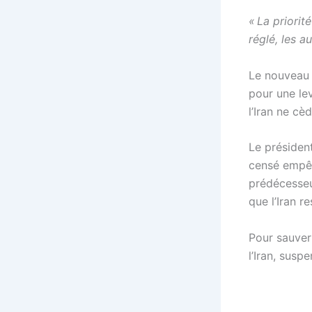
« La priorit
réglé, les a
Le nouveau 
pour une le
l’Iran ne cè
Le président
censé empêc
prédécesseu
que l’Iran 
Pour sauver
l’Iran, susp