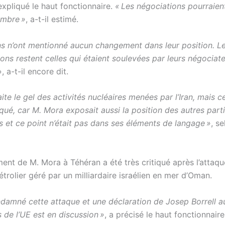
 expliqué le haut fonctionnaire.
« Les négociations pourraien
embre »
, a-t-il estimé.
ens n’ont mentionné aucun changement dans leur position. L
ns restent celles qui étaient soulevées par leurs négociateu
», a-t-il encore dit.
ite le gel des activités nucléaires menées par l’Iran, mais ce
qué, car M. Mora exposait aussi la position des autres part
s et ce point n’était pas dans ses éléments de langage »
, s
ent de M. Mora à Téhéran a été très critiqué après l’attaqu
 pétrolier géré par un milliardaire israélien en mer d’Oman.
ndamné cette attaque et une déclaration de Josep Borrell 
de l’UE est en discussion »
, a précisé le haut fonctionnaire