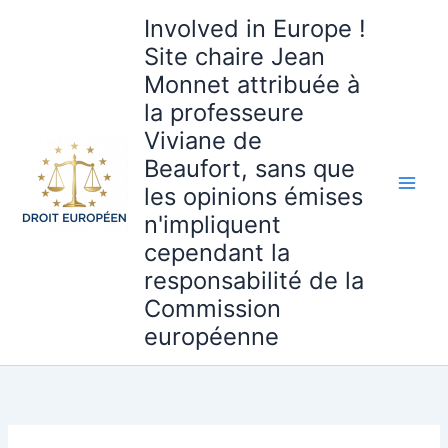
Aller
Involved in Europe !
au
Site chaire Jean
contenu
Monnet attribuée à
la professeure
Viviane de
Beaufort, sans que
les opinions émises
n'impliquent
cependant la
responsabilité de la
Commission
européenne