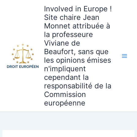
Aller
Involved in Europe !
au
Site chaire Jean
contenu
Monnet attribuée à
la professeure
Viviane de
Beaufort, sans que
les opinions émises
n'impliquent
cependant la
responsabilité de la
Commission
européenne