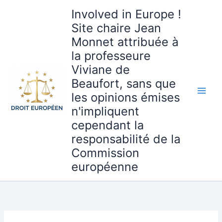
Aller
Involved in Europe !
au
Site chaire Jean
contenu
Monnet attribuée à
la professeure
Viviane de
Beaufort, sans que
les opinions émises
n'impliquent
cependant la
responsabilité de la
Commission
européenne