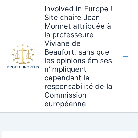
Aller
Involved in Europe !
au
Site chaire Jean
contenu
Monnet attribuée à
la professeure
Viviane de
Beaufort, sans que
les opinions émises
n'impliquent
cependant la
responsabilité de la
Commission
européenne