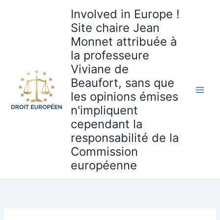
Aller
Involved in Europe !
au
Site chaire Jean
contenu
Monnet attribuée à
la professeure
Viviane de
Beaufort, sans que
les opinions émises
n'impliquent
cependant la
responsabilité de la
Commission
européenne