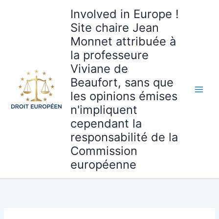
Aller
Involved in Europe !
au
Site chaire Jean
contenu
Monnet attribuée à
la professeure
Viviane de
Beaufort, sans que
les opinions émises
n'impliquent
cependant la
responsabilité de la
Commission
européenne