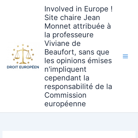
Aller
Involved in Europe !
au
Site chaire Jean
contenu
Monnet attribuée à
la professeure
Viviane de
Beaufort, sans que
les opinions émises
n'impliquent
cependant la
responsabilité de la
Commission
européenne