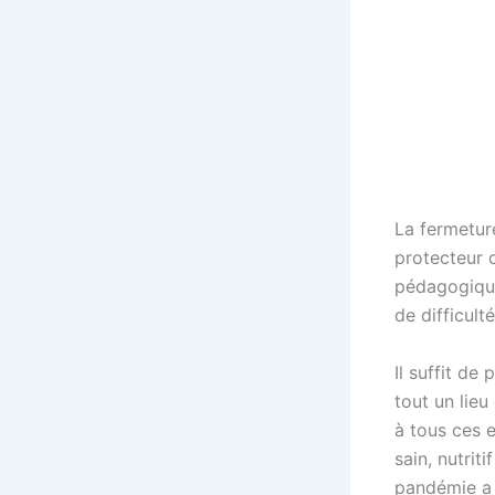
La fermetur
protecteur q
pédagogique
de difficult
Il suffit de
tout un lieu
à tous ces e
sain, nutrit
pandémie a