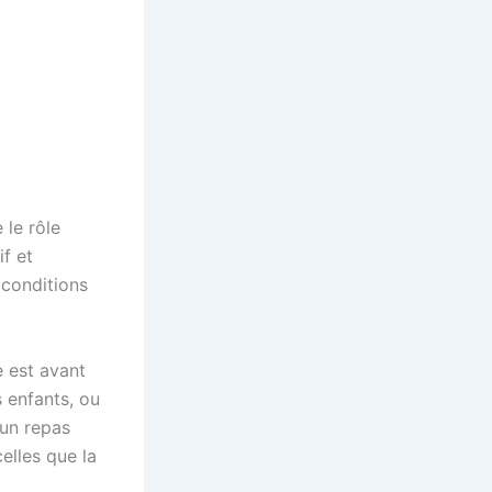
 le rôle
if et
 conditions
e est avant
s enfants, ou
 un repas
celles que la