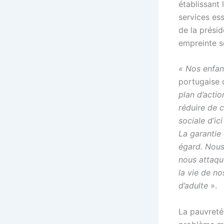
établissant 
services ess
de la présid
empreinte s
« Nos enfant
portugaise d
plan d’actio
réduire de 
sociale d’ic
La garantie
égard. Nous
nous attaqu
la vie de no
d’adulte
».
La pauvreté 