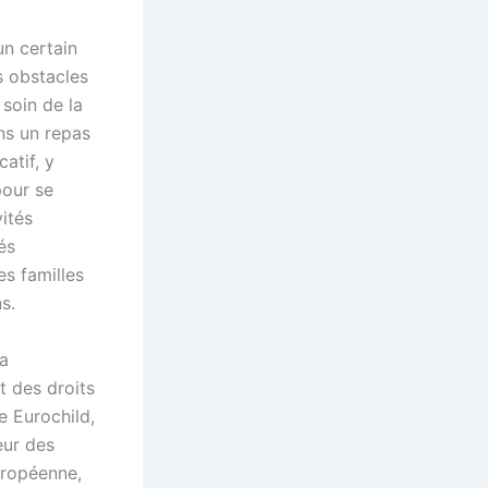
un certain
s obstacles
soin de la
ins un repas
atif, y
pour se
vités
és
es familles
s.
la
t des droits
e Eurochild,
eur des
uropéenne,