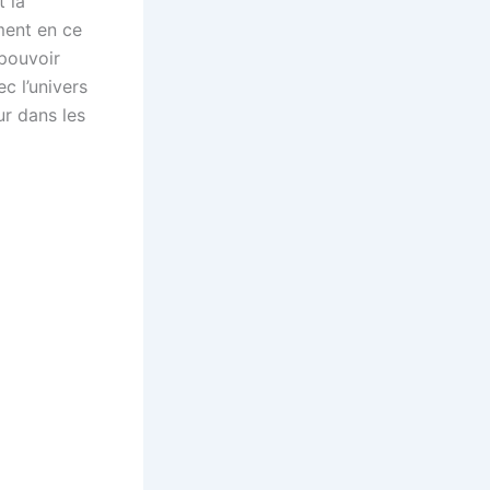
 la
ment en ce
 pouvoir
c l’univers
ur dans les