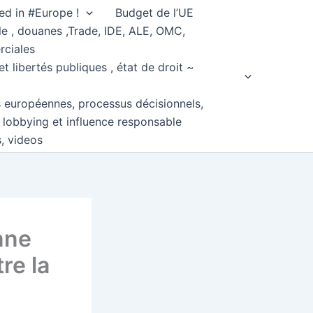
ed in #Europe !
Budget de l’UE
e , douanes ,Trade, IDE, ALE, OMC,
rciales
et libertés publiques , état de droit ~
s européennes, processus décisionnels,
, lobbying et influence responsable
s, videos
nne
tre la