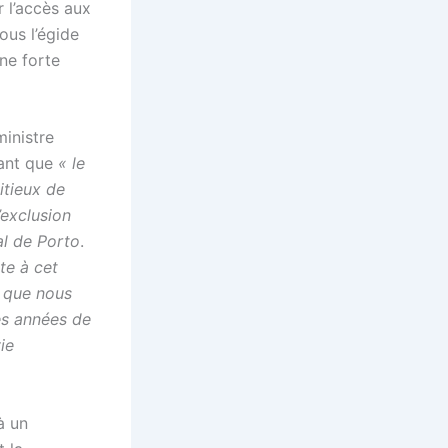
r l’accès aux
ous l’égide
ne forte
inistre
uant que
« le
itieux de
’exclusion
al de Porto
.
te à cet
 que nous
es années de
ie
à un