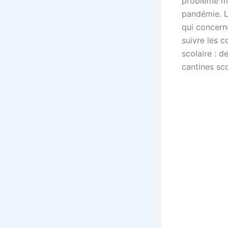
problème ma
pandémie. L
qui concern
suivre les c
scolaire : d
cantines sco