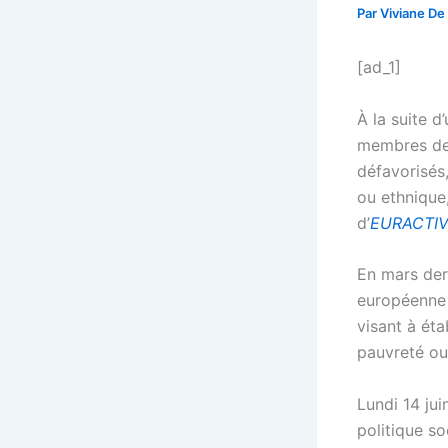
Par
Viviane De
[ad_1]
À la suite 
membres de 
défavorisés
ou ethnique,
d’
EURACTIV 
En mars der
européenne 
visant à ét
pauvreté ou 
Lundi 14 ju
politique s