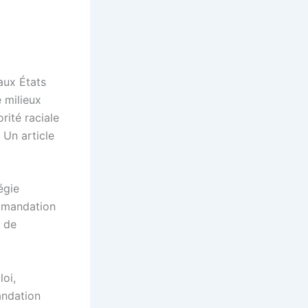
aux États
 milieux
rité raciale
 Un article
égie
ommandation
s de
oi,
andation