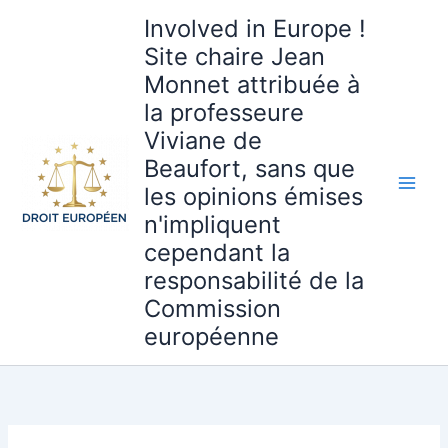
Aller
Involved in Europe !
au
Site chaire Jean
contenu
Monnet attribuée à
la professeure
Viviane de
Beaufort, sans que
les opinions émises
n'impliquent
cependant la
responsabilité de la
Commission
européenne