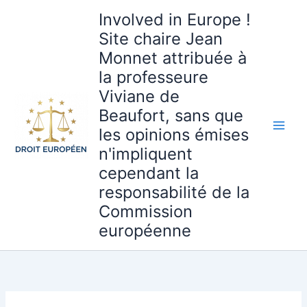
Aller
Involved in Europe !
au
Site chaire Jean
contenu
Monnet attribuée à
la professeure
Viviane de
Beaufort, sans que
les opinions émises
n'impliquent
cependant la
responsabilité de la
Commission
européenne