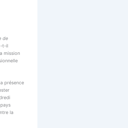
e de
-t-il
la mission
sionnelle
la présence
ester
dredi
s pays
ntre la