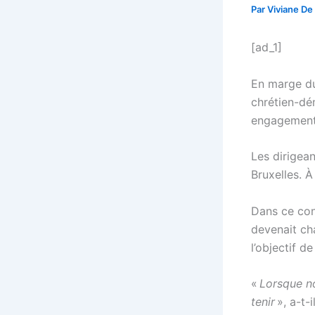
Par
Viviane De
[ad_1]
En marge du
chrétien-dé
engagements 
Les dirigea
Bruxelles. À
Dans ce con
devenait cha
l’objectif d
«
Lorsque no
tenir
», a-t-i