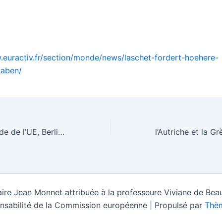
.euractiv.fr/section/monde/news/laschet-fordert-hoehere-
gaben/
Malgré l’incertitude de l’UE, Berlin adopte un paquet législatif sur la PAC – EURACTIV.fr
ire Jean Monnet attribuée à la professeure Viviane de Beau
nsabilité de la Commission européenne | Propulsé par
Thèm