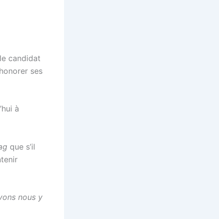
le candidat
 honorer ses
hui à
tag
que s’il
tenir
evons nous y