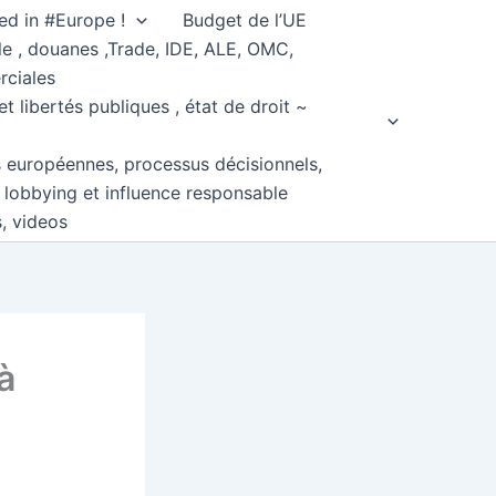
ed in #Europe !
Budget de l’UE
e , douanes ,Trade, IDE, ALE, OMC,
rciales
et libertés publiques , état de droit ~
s européennes, processus décisionnels,
, lobbying et influence responsable
s, videos
à