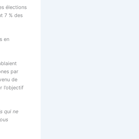
es élections
nt 7 % des
s en
mblaient
ones par
nvenu de
 l’objectif
s qui ne
nous