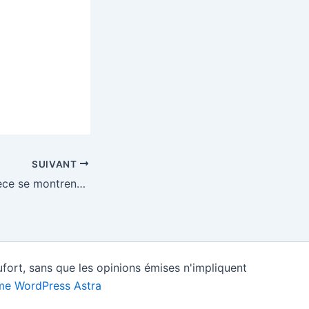
SUIVANT
l’Autriche et la Grèce se montrent unies – EURACTIV.fr
fort, sans que les opinions émises n'impliquent
e WordPress Astra