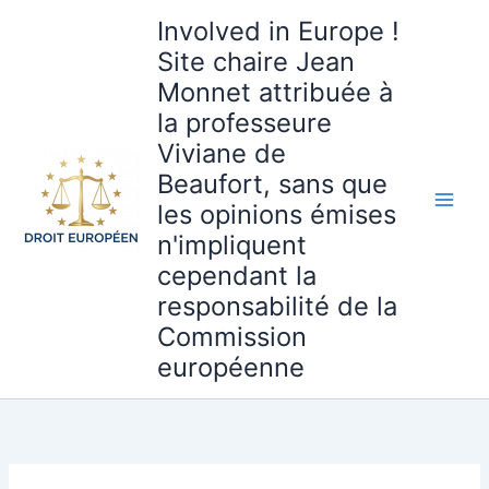
Aller
Involved in Europe !
au
Site chaire Jean
contenu
Monnet attribuée à
la professeure
Viviane de
Beaufort, sans que
les opinions émises
n'impliquent
cependant la
responsabilité de la
Commission
européenne