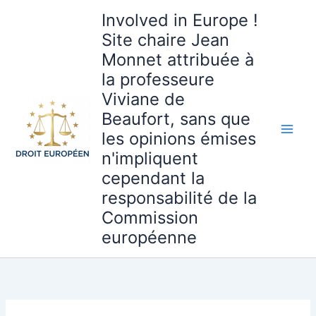
Aller
Involved in Europe !
au
Site chaire Jean
contenu
Monnet attribuée à
la professeure
Viviane de
Beaufort, sans que
les opinions émises
n'impliquent
cependant la
responsabilité de la
Commission
européenne