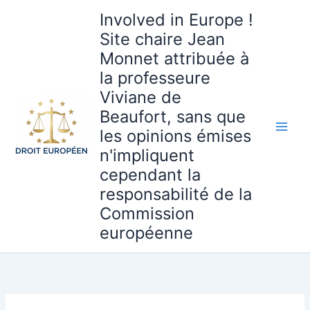
Aller
Involved in Europe !
au
Site chaire Jean
contenu
Monnet attribuée à
la professeure
Viviane de
Beaufort, sans que
les opinions émises
n'impliquent
cependant la
responsabilité de la
Commission
européenne