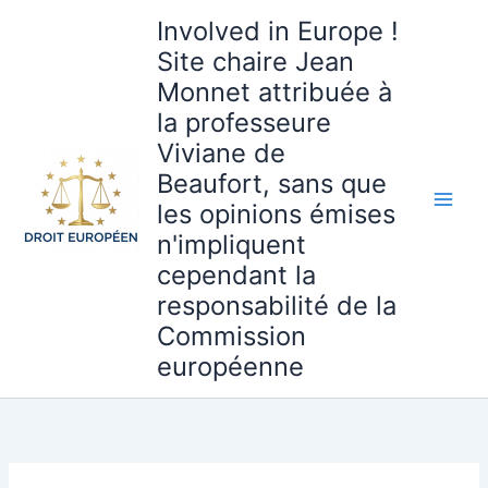
Aller
Involved in Europe !
au
Site chaire Jean
contenu
Monnet attribuée à
la professeure
Viviane de
Beaufort, sans que
les opinions émises
n'impliquent
cependant la
responsabilité de la
Commission
européenne