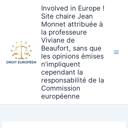
Aller
Involved in Europe !
au
Site chaire Jean
contenu
Monnet attribuée à
la professeure
Viviane de
Beaufort, sans que
les opinions émises
n'impliquent
cependant la
responsabilité de la
Commission
européenne