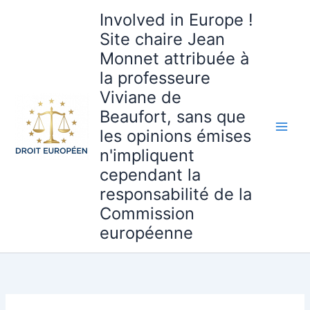
Aller
Involved in Europe !
au
Site chaire Jean
contenu
Monnet attribuée à
la professeure
Viviane de
Beaufort, sans que
les opinions émises
n'impliquent
cependant la
responsabilité de la
Commission
européenne