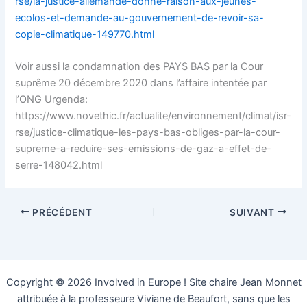
rse/la-justice-allemande-donne-raison-aux-jeunes-
ecolos-et-demande-au-gouvernement-de-revoir-sa-
copie-climatique-149770.html
Voir aussi la condamnation des PAYS BAS par la Cour
suprême 20 décembre 2020 dans l’affaire intentée par
l’ONG Urgenda:
https://www.novethic.fr/actualite/environnement/climat/isr-
rse/justice-climatique-les-pays-bas-obliges-par-la-cour-
supreme-a-reduire-ses-emissions-de-gaz-a-effet-de-
serre-148042.html
PRÉCÉDENT
SUIVANT
Copyright © 2026 Involved in Europe ! Site chaire Jean Monnet
attribuée à la professeure Viviane de Beaufort, sans que les