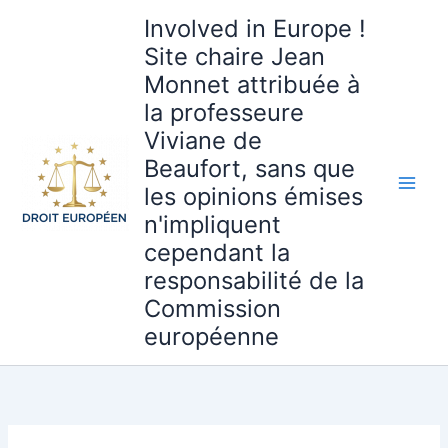
Aller
Involved in Europe !
au
Site chaire Jean
contenu
Monnet attribuée à
la professeure
Viviane de
Beaufort, sans que
les opinions émises
n'impliquent
cependant la
responsabilité de la
Commission
européenne