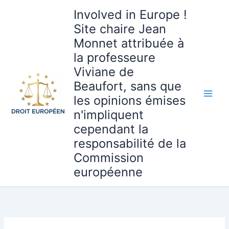
Aller
Involved in Europe !
au
Site chaire Jean
contenu
Monnet attribuée à
la professeure
Viviane de
Beaufort, sans que
les opinions émises
n'impliquent
cependant la
responsabilité de la
Commission
européenne