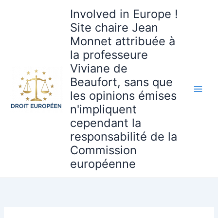
Aller
Involved in Europe !
au
Site chaire Jean
contenu
Monnet attribuée à
la professeure
Viviane de
Beaufort, sans que
les opinions émises
n'impliquent
cependant la
responsabilité de la
Commission
européenne