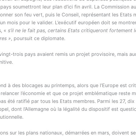
pays soumettront leur plan d’ici fin avril. La Commission a
onner son feu vert, puis le Conseil, représentant les Etats
un mois pour le valider. L’exécutif européen doit se montre
s, «
s’il ne le fait pas, certains Etats critiqueront fortement 
res »
, poursuit ce diplomate.
 vingt-trois pays avaient remis un projet provisoire, mais au
nitive.
end à des blocages au printemps, alors que l’Europe est cri
à relancer l’économie et que ce projet emblématique reste 
 pas été ratifié par tous les Etats membres. Parmi les 27, d
ppel, dont l’Allemagne où la légalité du dispositif est questi
utionnelle.
ions sur les plans nationaux, démarrées en mars, doivent se