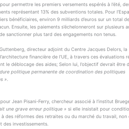
pour permettre les premiers versements espérés à l’été, de
ents représentant 13% des subventions totales. Pour l’Esp
emiers bénéficiaires, environ 9 milliards d’euros sur un total d
acun. Ensuite, les paiements s’échelonneront sur plusieurs 
de sanctionner plus tard des engagements non tenus.
Guttenberg, directeur adjoint du Centre Jacques Delors, l
l’architecture financière de l’UE, à travers ces évaluations r
t le déblocage des aides; Selon lui, l’objectif devrait être d
dure politique permanente de coordination des politiques
s »
.
our Jean Pisani-Ferry, chercheur associé à l’institut Bruege
t une grave erreur politique »
si elle insistait pour conditi
 à des réformes des retraites ou du marché du travail, non
jet des investissements.