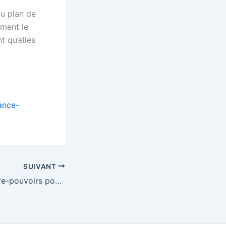
du plan de
ement le
t qu’elles
ance-
SUIVANT
Protéger les contre-pouvoirs pour sauver l’Etat de droit – Fondation RS