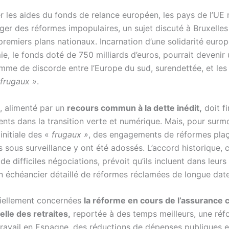
r les aides du fonds de relance européen, les pays de l’UE 
ger des réformes impopulaires, un sujet discuté à Bruxelles
premiers plans nationaux.
Incarnation d’une solidarité euro
e, le fonds doté de 750 milliards d’euros, pourrait devenir
mme de discorde entre l’Europe du sud, surendettée, et les
frugaux »
.
t, alimenté par un
recours commun à la dette inédit,
doit f
ents dans la transition verte et numérique. Mais, pour surm
 initiale des «
frugaux »
, des engagements de réformes plaç
s sous surveillance y ont été adossés. L’accord historique, 
s de difficiles négociations, prévoit qu’ils incluent dans leurs
n échéancier détaillé de réformes réclamées de longue date
iellement concernées
la réforme en cours de l’assurance
elle des retraites,
reportée à des temps meilleurs, une ré
ravail en Espagne, des réductions de dépenses publiques e