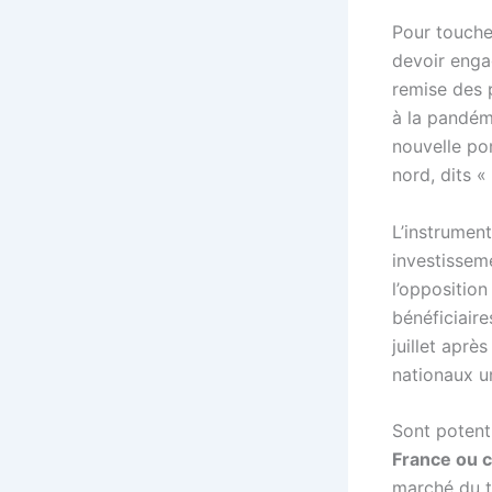
Pour touche
devoir enga
remise des 
à la pandémi
nouvelle po
nord, dits «
L’instrumen
investissem
l’opposition
bénéficiaire
juillet aprè
nationaux u
Sont potent
France ou c
marché du t