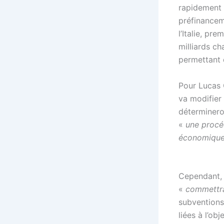
rapidement 
préfinancem
l’Italie, pr
milliards ch
permettant 
Pour Lucas 
va modifier 
détermineron
«
une procé
économique
Cependant, p
«
commettrai
subventions
liées à l’ob