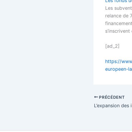
Les fonds d
Les subvent
relance de 
financement
s’inscriven
[ad_2]
https://www
europeen-la
PRÉCÉDENT