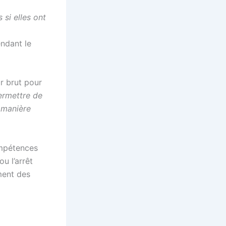
 si elles ont
fendant le
ur brut pour
ermettre de
e manière
ompétences
u l’arrêt
ment des