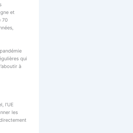
s
agne et
e 70
années,
a pandémie
égulières qui
’aboutir à
l, l’UE
onner les
 directement