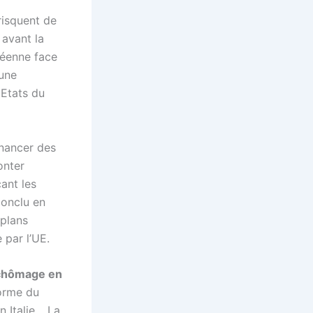
risquent de
 avant la
péenne face
 une
 Etats du
inancer des
onter
ant les
conclu en
 plans
 par l’UE.
 chômage en
forme du
n Italie… La