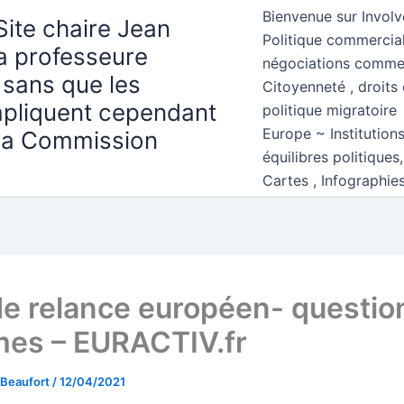
Bienvenue sur Involv
Site chaire Jean
Politique commercial
la professeure
négociations comme
 sans que les
Citoyenneté , droits 
mpliquent cependant
politique migratoire
Europe ~ Institution
 la Commission
équilibres politiques
Cartes , Infographie
de relance européen- questio
mes – EURACTIV.fr
 Beaufort
/
12/04/2021