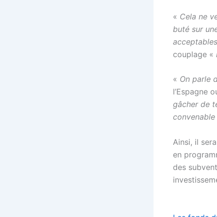
«
Cela ne ve
buté sur un
acceptables
couplage «
«
On parle 
l’Espagne ou 
gâcher de te
convenable
Ainsi, il se
en programm
des subvent
investissem