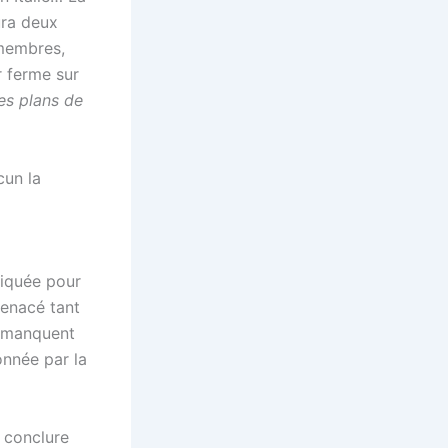
ura deux
 membres,
r ferme sur
les plans de
cun la
tiquée pour
menacé tant
ix manquent
onnée par la
 conclure