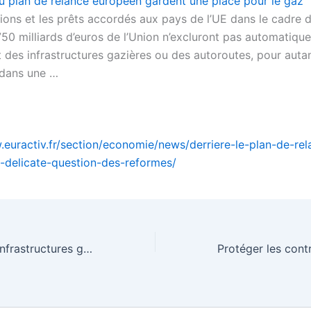
u plan de relance européen gardent une place pour le gaz
ions et les prêts accordés aux pays de l’UE dans le cadre 
750 milliards d’euros de l’Union n’excluront pas automatiqu
 des infrastructures gazières ou des autoroutes, pour autan
t dans une …
.euractiv.fr/section/economie/news/derriere-le-plan-de-rel
-delicate-question-des-reformes/
L’expansion des infrastructures gazières met en péril les ambitions climatiques européennes – EURACTIV.fr