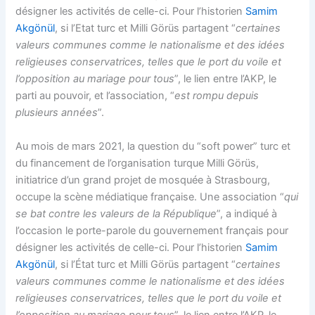
désigner les activités de celle-ci. Pour l’historien
Samim
Akgönül
, si l’Etat turc et Milli Görüs partagent “
certaines
valeurs communes comme le nationalisme et des idées
religieuses conservatrices, telles que le port du voile et
l’opposition au mariage pour tous
”, le lien entre l’AKP, le
parti au pouvoir, et l’association, “
est rompu depuis
plusieurs années
”.
Au mois de mars 2021, la question du “soft power” turc et
du financement de l’organisation turque Milli Görüs,
initiatrice d’un grand projet de mosquée à Strasbourg,
occupe la scène médiatique française. Une association “
qui
se bat contre les valeurs de la République
”, a indiqué à
l’occasion le porte-parole du gouvernement français pour
désigner les activités de celle-ci. Pour l’historien
Samim
Akgönül
, si l’État turc et Milli Görüs partagent “
certaines
valeurs communes comme le nationalisme et des idées
religieuses conservatrices, telles que le port du voile et
l’opposition au mariage pour tous
”, le lien entre l’AKP, le