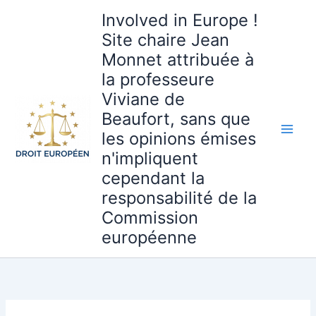
Aller
Involved in Europe !
au
Site chaire Jean
contenu
Monnet attribuée à
la professeure
Viviane de
Beaufort, sans que
les opinions émises
n'impliquent
cependant la
responsabilité de la
Commission
européenne