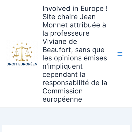
Aller
Involved in Europe !
au
Site chaire Jean
contenu
Monnet attribuée à
la professeure
Viviane de
Beaufort, sans que
les opinions émises
n'impliquent
cependant la
responsabilité de la
Commission
européenne