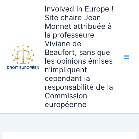
Aller
Involved in Europe !
au
Site chaire Jean
contenu
Monnet attribuée à
la professeure
Viviane de
Beaufort, sans que
les opinions émises
n'impliquent
cependant la
responsabilité de la
Commission
européenne