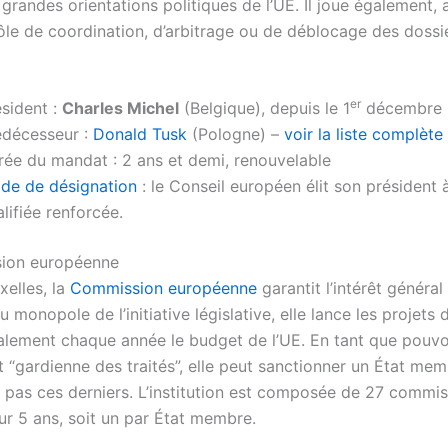
 grandes orientations politiques de l’UE. Il joue également, 
rôle de coordination, d’arbitrage ou de déblocage des dossi
er
ésident :
Charles Michel
(Belgique), depuis le 1
décembre 
édécesseur :
Donald Tusk
(Pologne) –
voir la liste complète
rée du mandat : 2 ans et demi, renouvelable
de de désignation
: le Conseil européen élit son président à
lifiée renforcée.
ion européenne
xelles, la
Commission européenne
garantit l’intérêt généra
 monopole de l’initiative législative, elle lance les projets d
lement chaque année le budget de l’UE. En tant que pouvoi
t “gardienne des traités”, elle peut sanctionner un État me
t pas ces derniers. L’institution est composée de 27 commis
 5 ans, soit un par État membre.