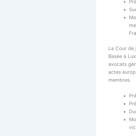
Pr
Suc
Mod
me
Fra
La Cour de 
Basée à Lux
avocats gén
actes europé
membres.
Pr
Pré
Du
Mod
vic