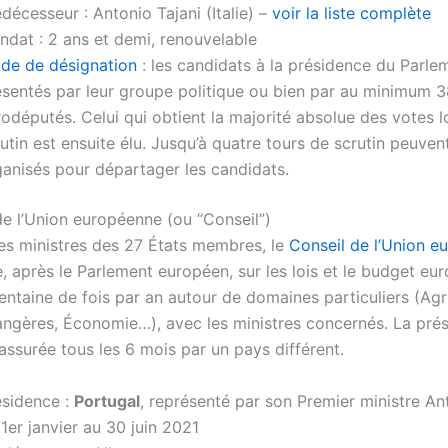
décesseur : Antonio Tajani (Italie) –
voir la liste complète
ndat : 2 ans et demi, renouvelable
de de désignation
: les candidats à la présidence du Parle
ésentés par leur groupe politique ou bien par au minimum 
odéputés. Celui qui obtient la majorité absolue des votes l
utin est ensuite élu. Jusqu’à quatre tours de scrutin peuven
ganisés pour départager les candidats.
de l’Union européenne (ou “Conseil”)
 ministres des 27 États membres, le
Conseil de l’Union e
 après le Parlement européen, sur les lois et le budget eur
entaine de fois par an autour de domaines particuliers (Agri
rangères, Économie…), avec les ministres concernés. La pré
assurée tous les 6 mois par un pays différent.
ésidence :
Portugal
, représenté par son Premier ministre An
1er janvier au 30 juin 2021