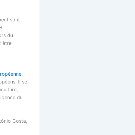
ment sont
38
ors du
t être
uropéenne
opéens. Il se
culture,
sidence du
tónio Costa,