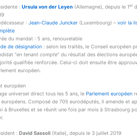
er
ésidente :
Ursula von der Leyen
(Allemagne), depuis le 1
d
19
édécesseur :
Jean-Claude Juncker
(Luxembourg) –
voir la li
mplète
rée du mandat : 5 ans, renouvelable
de de désignation
: selon les traités, le Conseil européen 
ndidat “
en tenant compte
” du résultat des élections europé
orité qualifiée renforcée. Celui-ci doit ensuite être approu
rlement européen.
nt européen
age universel direct tous les 5 ans, le
Parlement européen
r
s européens. Composé de 705 eurodéputés, il amende et ap
oi à Bruxelles et se réunit une fois par mois à Strasbourg po
r.
ésident :
David Sassoli
(Italie), depuis le 3 juillet 2019