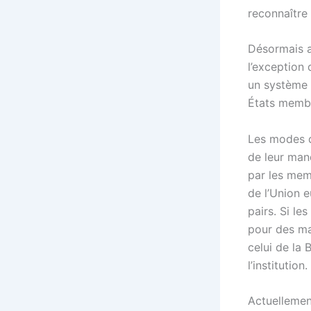
reconnaître
Désormais a
l’exception 
un système 
États membr
Les modes d
de leur man
par les mem
de l’Union 
pairs. Si l
pour des ma
celui de la 
l’institutio
Actuellemen