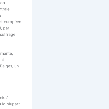
ion
ntrale
e
ent européen
l, par
 suffrage
rnante,
ent
Belges, un
nis à
 la plupart