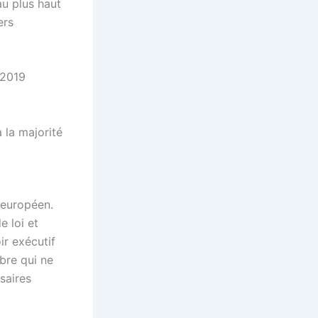
au plus haut
ers
2019
 la majorité
l européen.
e loi et
r exécutif
mbre qui ne
saires