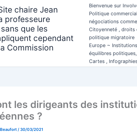
Bienvenue sur Involv
Site chaire Jean
Politique commercial
la professeure
négociations comme
 sans que les
Citoyenneté , droits 
mpliquent cependant
politique migratoire
Europe ~ Institution
 la Commission
équilibres politiques
Cartes , Infographie
nt les dirigeants des institut
éennes ?
 Beaufort
/
30/03/2021