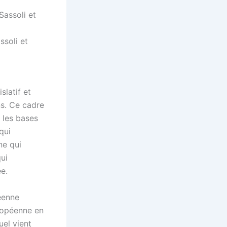
ssoli et
slatif et
ns. Ce cadre
 les bases
qui
ne qui
ui
e.
péenne
ropéenne en
uel vient