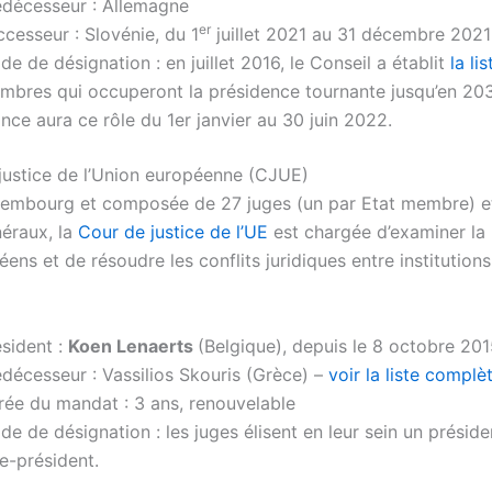
édécesseur : Allemagne
er
cesseur : Slovénie, du 1
juillet 2021 au 31 décembre 2021
e de désignation : en juillet 2016, le Conseil a établit
la lis
mbres qui occuperont la présidence tournante jusqu’en 20
nce aura ce rôle du 1er janvier au 30 juin 2022.
justice de l’Union européenne (CJUE)
embourg et composée de 27 juges (un par Etat membre) et
éraux, la
Cour de justice de l’UE
est chargée d’examiner la 
ens et de résoudre les conflits juridiques entre institutions
ésident :
Koen Lenaerts
(Belgique), depuis le 8 octobre 20
décesseur : Vassilios Skouris (Grèce) –
voir la liste complè
rée du mandat : 3 ans, renouvelable
e de désignation : les juges élisent en leur sein un préside
e-président.