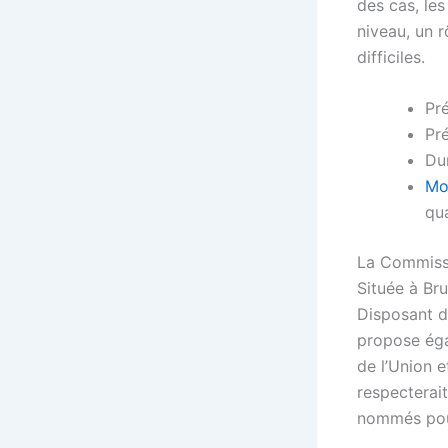
des cas, les
niveau, un 
difficiles.
Pr
Pr
Du
Mo
qua
La Commiss
Située à Bru
Disposant du
propose éga
de l’Union e
respecterai
nommés pour