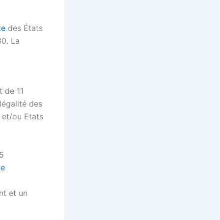
te
des États
30. La
 de 11
légalité des
 et/ou Etats
15
te
nt et un