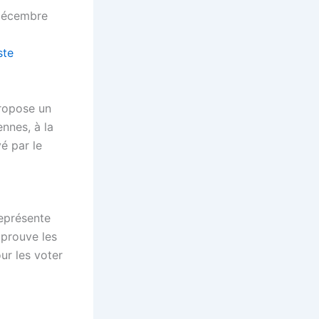
écembre
ste
propose un
ennes, à la
vé par le
eprésente
prouve les
ur les voter