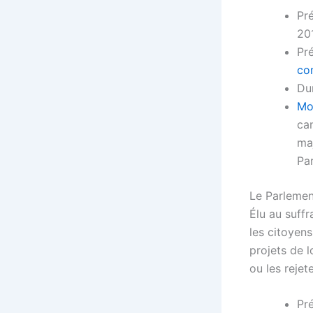
Pr
20
Pr
co
Du
Mo
ca
maj
Pa
Le Parleme
Élu au suffr
les citoyen
projets de l
ou les rejete
Pr