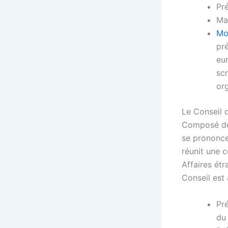
Pré
Ma
Mo
pr
eur
scr
or
Le Conseil 
Composé des
se prononce,
réunit une c
Affaires ét
Conseil est 
Pr
du 