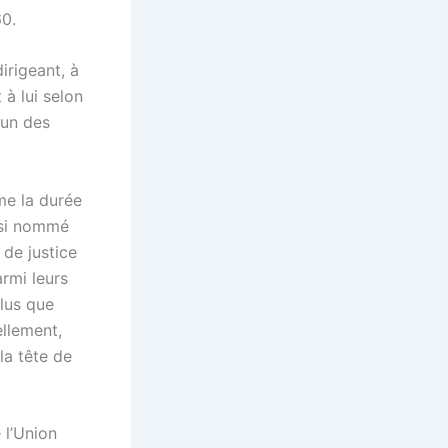
60.
irigeant, à
 à lui selon
cun des
me la durée
nsi nommé
de justice
rmi leurs
élus que
ellement,
la tête de
 l’Union