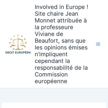
Aller
Involved in Europe !
au
Site chaire Jean
contenu
Monnet attribuée à
la professeure
Viviane de
Beaufort, sans que
les opinions émises
n'impliquent
cependant la
responsabilité de la
Commission
européenne