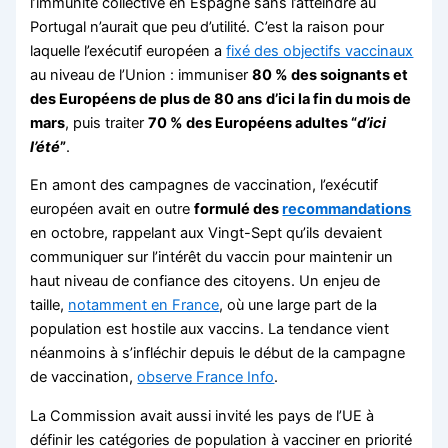
l’immunité collective en Espagne sans l’atteindre au
Portugal n’aurait que peu d’utilité. C’est la raison pour
laquelle l’exécutif européen a
fixé des objectifs vaccinaux
au niveau de l’Union : immuniser
80 % des soignants et
des Européens de plus de 80 ans
d’ici la fin du mois de
mars
, puis traiter
70 % des Européens adultes “
d’ici
l’été
”
.
En amont des campagnes de vaccination, l’exécutif
européen avait en outre
formulé des
recommandations
en octobre, rappelant aux Vingt-Sept qu’ils devaient
communiquer sur l’intérêt du vaccin pour maintenir un
haut niveau de confiance des citoyens. Un enjeu de
taille,
notamment en France
, où une large part de la
population est hostile aux vaccins. La tendance vient
néanmoins à s’infléchir depuis le début de la campagne
de vaccination,
observe France Info
.
La Commission avait aussi invité les pays de l’UE à
définir les catégories de population à vacciner en priorité