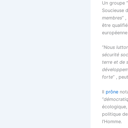
Un groupe “
Soucieuse d
membres
” 
être qualifié
européenne 
“
Nous lutton
sécurité soc
terre et de 
développeme
forte
” , peu
Il
prône
nota
“
démocrati
écologique, 
politique de
l’Homme.