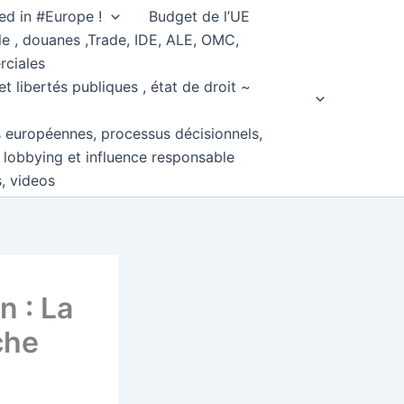
ed in #Europe !
Budget de l’UE
e , douanes ,Trade, IDE, ALE, OMC,
rciales
et libertés publiques , état de droit ~
s européennes, processus décisionnels,
, lobbying et influence responsable
s, videos
 : La
che