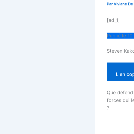
Par
Viviane De
[ad_1]
Publié le 10
Steven Kako
Lien co
Que défend 
forces qui 
?