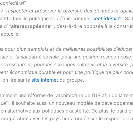
confédéral
”
e “
respecter et préserver la diversité des identités et opin
, cette famille politique se définit comme “
confédéral
e
” . Sa
e d’ “
altereuropéenne
” , c’est-à-dire opposée à la constru
actuelle.
s pour plus d’emplois et de meilleures possibilités d’éducat
iale et la solidarité sociale, pour une gestion respectueuse
ses ressources, pour les échanges culturels et la diversité, 
nt économique durable et pour une politique de paix cohé
t-on lire sur le
site internet
du groupe.
mment une réforme de l’architecture de l’UE afin de la ren
que
” . Il souhaite aussi un nouveau modèle de développeme
en alternative aux politiques d’austérité. De plus, le parti 
 coopération avec les pays tiers fondée sur le respect des 