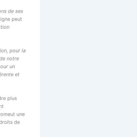
ions de ses
 ligne peut
ction
ion, pour la
 de notre
pour un
rente et
dre plus
nt
promeut une
droits de