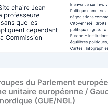
Bienvenue sur Involv
Site chaire Jean
Politique commercial
la professeure
négociations comme
 sans que les
Citoyenneté , droits 
mpliquent cependant
politique migratoire
Europe ~ Institution
 la Commission
équilibres politiques
Cartes , Infographie
roupes du Parlement européen
e unitaire européenne / Gau
 nordique (GUE/NGL)