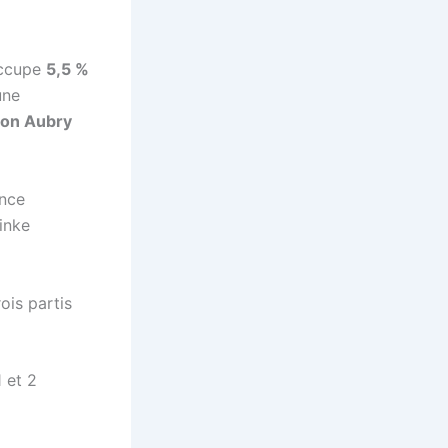
occupe
5,5 %
une
on Aubry
ance
Linke
ois partis
 et 2