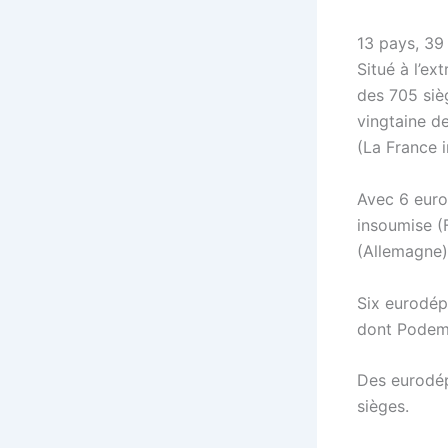
13 pays, 39
Situé à l’e
des 705 siè
vingtaine d
(La France 
Avec 6 euro
insoumise (F
(Allemagne)
Six eurodép
dont Podemo
Des eurodép
sièges.