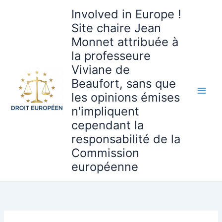
Aller
Involved in Europe !
au
Site chaire Jean
contenu
Monnet attribuée à
la professeure
Viviane de
Beaufort, sans que
les opinions émises
n'impliquent
cependant la
responsabilité de la
Commission
européenne