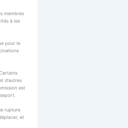
ats membres
ités à les
ue pour le
ccinations
 Certains
et d’autres
mission est
sseport.
ne rupture
déplacer, et