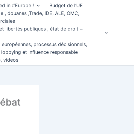
ed in #Europe !
Budget de l’UE
e , douanes ,Trade, IDE, ALE, OMC,
rciales
et libertés publiques , état de droit ~
s européennes, processus décisionnels,
, lobbying et influence responsable
s, videos
débat