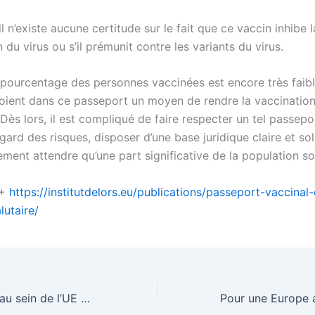
il n’existe aucune certitude sur le fait que ce vaccin inhibe l
 du virus ou s’il prémunit contre les variants du virus.
e pourcentage des personnes vaccinées est encore très faibl
ient dans ce passeport un moyen de rendre la vaccinatio
 Dès lors, il est compliqué de faire respecter un tel passepo
gard des risques, disposer d’une base juridique claire et soli
ment attendre qu’une part significative de la population so
 +
https://institutdelors.eu/publications/passeport-vaccinal
lutaire/
les négociations au sein de l’UE devraient commencer « très bientôt » – EURACTIV.fr