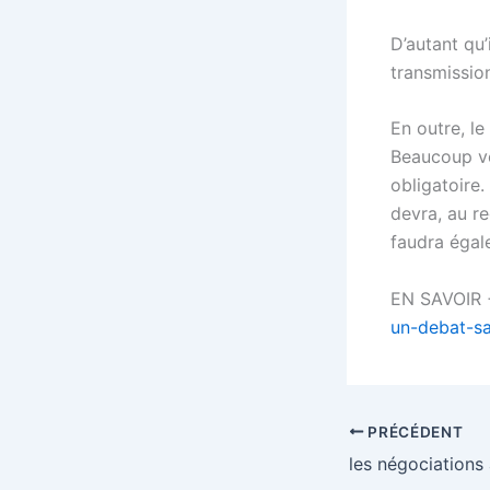
D’autant qu’
transmission
En outre, l
Beaucoup vo
obligatoire.
devra, au re
faudra égale
EN SAVOIR
un-debat-sa
PRÉCÉDENT