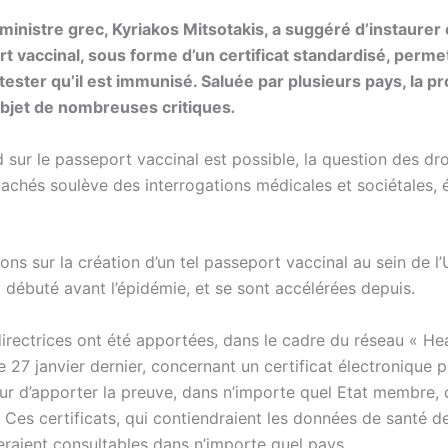
ministre grec, Kyriakos Mitsotakis, a suggéré d’instaurer
t vaccinal, sous forme d’un certificat standardisé, perme
ttester qu’il est immunisé. Saluée par plusieurs pays, la p
l’objet de nombreuses critiques
.
 sur le passeport vaccinal est possible, la question des dro
tachés soulève des interrogations médicales et sociétales, 
ons sur la création d’un tel passeport vaccinal au sein de l
 débuté avant l’épidémie, et se sont accélérées depuis.
directrices ont été apportées, dans le cadre du réseau « He
 27 janvier dernier, concernant un certificat électronique 
ur d’apporter la preuve, dans n’importe quel Etat membre, q
 Ces certificats, qui contiendraient les données de santé de
eraient consultables dans n’importe quel pays.