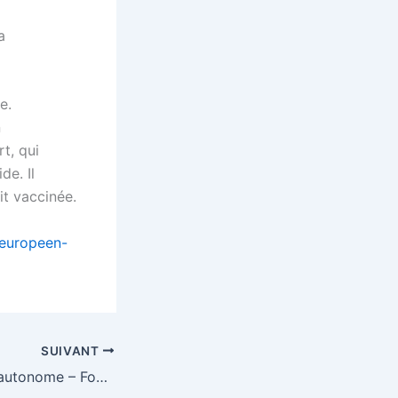
a
e.
n
rt, qui
de. Il
it vaccinée.
-europeen-
SUIVANT
Pour une Europe autonome – Fondation RS