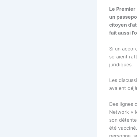
Le Premier 
un passepor
citoyen d’a
fait aussi 
Si un accord
seraient rat
juridiques.
Les discussi
avaient déjà
Des lignes 
Network » le
son détente
été vacciné.
personne, s