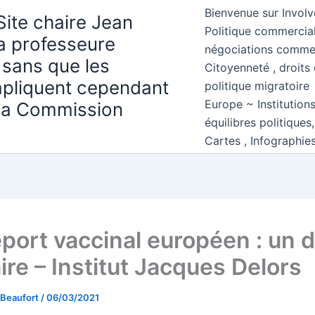
Bienvenue sur Involv
Site chaire Jean
Politique commercial
la professeure
négociations comme
 sans que les
Citoyenneté , droits 
mpliquent cependant
politique migratoire
Europe ~ Institution
 la Commission
équilibres politiques
Cartes , Infographie
port vaccinal européen : un 
ire – Institut Jacques Delors
 Beaufort
/
06/03/2021