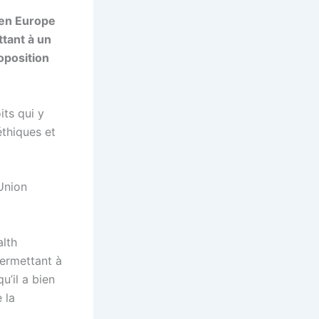
 en Europe
ttant à un
roposition
its qui y
éthiques et
’Union
alth
permettant à
u’il a bien
 la