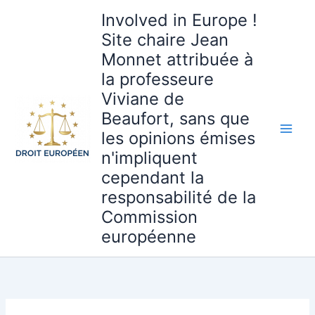
Aller
Involved in Europe !
au
Site chaire Jean
contenu
Monnet attribuée à
la professeure
Viviane de
Beaufort, sans que
les opinions émises
n'impliquent
cependant la
responsabilité de la
Commission
européenne