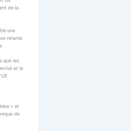
et du
ent de la
été une
es retards
e.
s que les
cial et le
l’UE
tées »
et
unique de