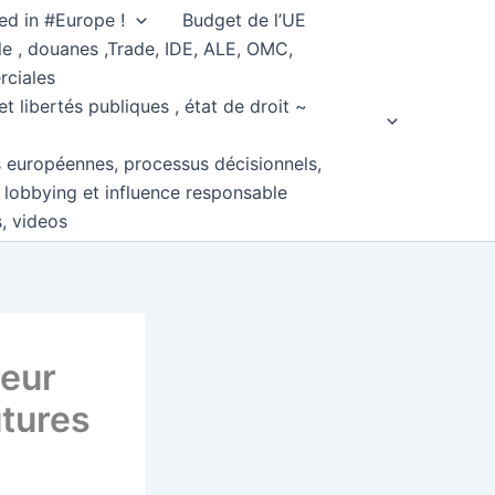
ed in #Europe !
Budget de l’UE
e , douanes ,Trade, IDE, ALE, OMC,
rciales
et libertés publiques , état de droit ~
s européennes, processus décisionnels,
, lobbying et influence responsable
s, videos
teur
utures