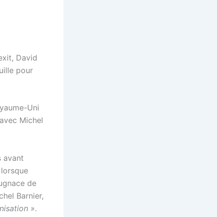
xit, David
uille pour
Royaume-Uni
 avec Michel
s avant
 lorsque
pugnace de
hel Barnier,
nisation »
.