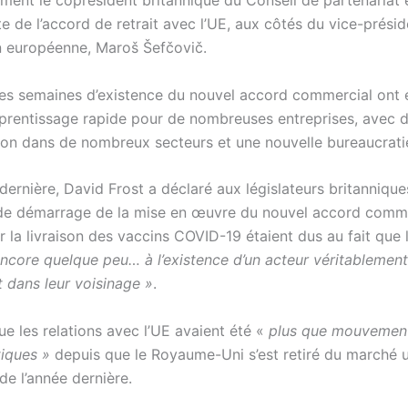
ement le coprésident britannique du Conseil de partenariat 
 de l’accord de retrait avec l’UE, aux côtés du vice-présid
 européenne, Maroš Šefčovič.
es semaines d’existence du nouvel accord commercial ont 
prentissage rapide pour de nombreuses entreprises, avec d
tion dans de nombreux secteurs et une nouvelle bureaucrati
ernière, David Frost a déclaré aux législateurs britannique
e démarrage de la mise en œuvre du nouvel accord commer
r la livraison des vaccins COVID-19 étaient dus au fait que 
encore quelque peu… à l’existence d’un acteur véritablement
 dans leur voisinage »
.
que les relations avec l’UE avaient été «
plus que mouvemen
iques »
depuis que le Royaume-Uni s’est retiré du marché 
 de l’année dernière.