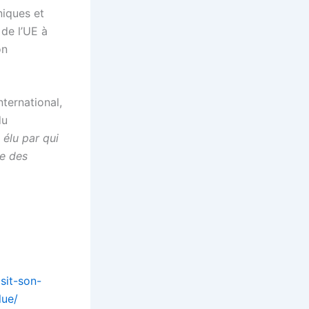
niques et
de l’UE à
on
nternational,
du
 élu par qui
re des
sit-son-
lue/