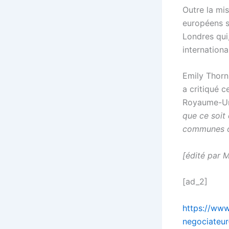
Outre la mi
européens s
Londres qui
internationa
Emily Thornb
a critiqué c
Royaume-Uni
que ce soit
communes où
[édité par M
[ad_2]
https://www
negociateur