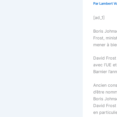
Par
Lambert Vo
[ad_1]
Boris Johns
Frost, minis
mener à bien
David Frost 
avec l’UE et
Barnier l’an
Ancien cons
d’être nomm
Boris Johns
David Frost
en particul