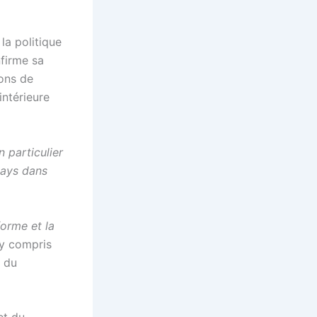
la politique
nfirme sa
ions de
intérieure
n particulier
pays dans
forme et la
 y compris
u du