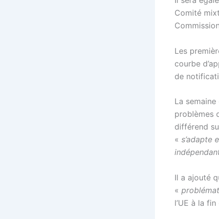
Il sera égal
Comité mixte
Commission
Les premièr
courbe d’ap
de notifica
La semaine d
problèmes d
différend su
«
s’adapte 
indépendant
Il a ajouté 
«
problémat
l’UE à la fin